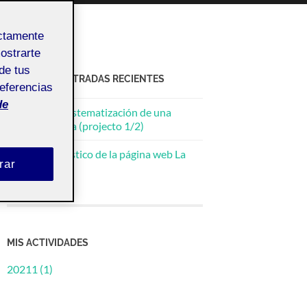
ectamente
mostrarte
de tus
ACTIFOLIO ENTRADAS RECIENTES
referencias
de
02 Diseño y sistematización de una
interfaz gráfica (projecto 1/2)
Análisis heurístico de la página web La
rar
Casa del Libro
MIS ACTIVIDADES
20211 (1)